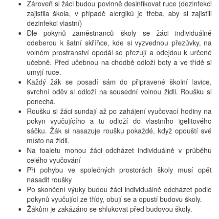
Zároveň si žáci budou povinně desinfikovat ruce (dezinfekci
zajistila škola, v případě alergiků je třeba, aby si zajistili
dezinfekci vlastní)
Dle pokynů zaměstnanců školy se žáci individuálně
odeberou k šatní skříňce, kde si vyzvednou přezůvky, na
volném prostranství opodál se přezují a odejdou k určené
učebně. Před učebnou na chodbě odloží boty a ve třídě si
umyjí ruce.
Každý žák se posadí sám do připravené školní lavice,
svrchní oděv si odloží na sousední volnou židli. Roušku si
ponechá.
Roušku si žáci sundají až po zahájení vyučovací hodiny na
pokyn vyučujícího a tu odloží do vlastního igelitového
sáčku. Žák si nasazuje roušku pokaždé, když opouští své
místo na židli.
Na toaletu mohou žáci odcházet individuálně v průběhu
celého vyučování
Při pohybu ve společných prostorách školy musí opět
nasadit roušky
Po skončení výuky budou žáci individuálně odcházet podle
pokynů vyučující ze třídy, obují se a opustí budovu školy.
Žákům je zakázáno se shlukovat před budovou školy.