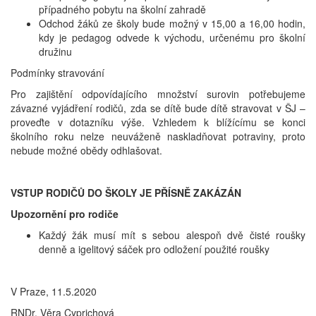
případného pobytu na školní zahradě
Odchod žáků ze školy bude možný v 15,00 a 16,00 hodin,
kdy je pedagog odvede k východu, určenému pro školní
družinu
Podmínky stravování
Pro zajištění odpovídajícího množství surovin potřebujeme
závazné vyjádření rodičů, zda se dítě bude dítě stravovat v ŠJ –
proveďte v dotazníku výše. Vzhledem k blížícímu se konci
školního roku nelze neuváženě naskladňovat potraviny, proto
nebude možné obědy odhlašovat.
VSTUP RODIČŮ DO ŠKOLY JE PŘÍSNĚ ZAKÁZÁN
Upozornění pro rodiče
Každý žák musí mít s sebou alespoň dvě čisté roušky
denně a igelitový sáček pro odložení použité roušky
V Praze, 11.5.2020
RNDr. Věra Cyprichová