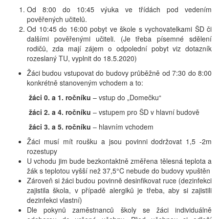
Od 8:00 do 10:45 výuka ve třídách pod vedením
pověřených učitelů.
Od 10:45 do 16:00 pobyt ve škole s vychovatelkami ŠD či
dalšími pověřenými učiteli. (Je třeba písemné sdělení
rodičů, zda mají zájem o odpolední pobyt viz dotazník
rozeslaný TU, vyplnit do 18.5.2020)
Žáci budou vstupovat do budovy průběžně od 7:30 do 8:00
konkrétně stanoveným vchodem a to:
žáci 0. a 1. ročníku
– vstup do „Domečku“
žáci 2. a 4. ročníku
– vstupem pro ŠD v hlavní budově
žáci 3. a 5. ročníku
– hlavním vchodem
Žáci musí mít roušku a jsou povinni dodržovat 1,5 -2m
rozestupy
U vchodu jim bude bezkontaktně změřena tělesná teplota a
žák s teplotou vyšší než 37,5°C nebude do budovy vpuštěn
Zároveň si žáci budou povinně desinfikovat ruce (dezinfekci
zajistila škola, v případě alergiků je třeba, aby si zajistili
dezinfekci vlastní)
Dle pokynů zaměstnanců školy se žáci individuálně