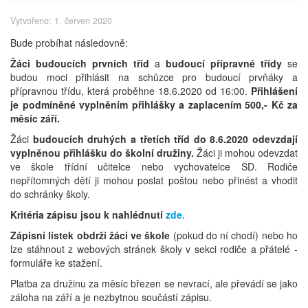
Vytvořeno: 1. červen 2020
Bude probíhat následovně:
Žáci budoucích prvních tříd
a
budoucí přípravné třídy
se
budou moci přihlásit na schůzce pro budoucí prvňáky a
přípravnou třídu, která proběhne 18.6.2020 od 16:00.
Přihlášení
je podmíněné vyplněním přihlášky a zaplacením 500,- Kč za
měsíc září.
Žáci
budoucích druhých a třetích tříd do 8.6.2020 odevzdají
vyplněnou přihlášku do školní družiny.
Žáci ji mohou odevzdat
ve škole třídní učitelce nebo vychovatelce ŠD. Rodiče
nepřítomných dětí ji mohou poslat poštou nebo přinést a vhodit
do schránky školy.
Kritéria zápisu jsou k nahlédnutí
zde.
Zápisní lístek obdrží žáci ve škole
(pokud do ní chodí) nebo ho
lze stáhnout z webových stránek školy v sekci rodiče a přátelé -
formuláře ke stažení.
Platba za družinu za měsíc březen se nevrací, ale převádí se jako
záloha na září a je nezbytnou součástí zápisu.