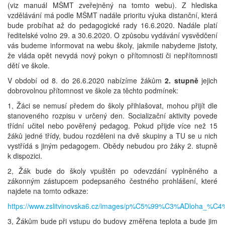
(viz manuál MŠMT zveřejněný na tomto webu). Z hlediska
vzdělávání má podle MŠMT nadále prioritu výuka distanční, která
bude probíhat až do pedagogické rady 16.6.2020. Nadále platí
ředitelské volno 29. a 30.6.2020. O způsobu vydávání vysvědčení
vás budeme informovat na webu školy, jakmile nabydeme jistoty,
že vláda opět nevydá nový pokyn o přítomnosti či nepřítomnosti
dětí ve škole.
V období od 8. do 26.6.2020 nabízíme žákům
2. stupně
jejich
dobrovolnou přítomnost ve škole za těchto podmínek:
1, Žáci se nemusí předem do školy přihlašovat, mohou přijít dle
stanoveného rozpisu v určený den. Socializační aktivity povede
třídní učitel nebo pověřený pedagog. Pokud přijde více než 15
žáků jedné třídy, budou rozděleni na dvě skupiny a TU se u nich
vystřídá s jiným pedagogem. Obědy nebudou pro žáky 2. stupně
k dispozici.
2, Žák bude do školy vpuštěn po odevzdání vyplněného a
zákonným zástupcem podepsaného čestného prohlášení, které
najdete na tomto odkaze:
https://www.zslitvinovska6.cz/images/p%C5%99%C3%ADloha
3, Žákům bude při vstupu do budovy změřena teplota a bude jim