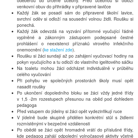
odeberou do určené učebny. Před učebnou si odloží
venkovní obuv do přihrádky v připravené lavičce
Každý žák se posadí sám do připravené školní lavice,
svrchní oděv si odloží na sousední volnou židli. Roušku si
ponechá.
Každý žák odevzdá na vyzvání přítomné vyučující řádně
vyplněné a zákonným zástupcem podepsané čestné
prohlášení o neexistenci příznaků virového infekčního
onemocnění (
ke stažení zde
).
Roušku si žáci sundají až po zahájení vyučovací hodiny na
pokyn vyučujícího a tu odloží do vlastního igelitového sáčku
Na toaletu mohou žáci odcházet individuálně v průběhu
celého vyučování
Při pohybu ve společných prostorách školy musí opět
nasadit roušky
Po ukončení dopoledního bloku se žáci vždy jedné třídy
v 1,5 -2m rozestupech přesunou na oběd pod dohledem
pedagoga
Před vstupem do jídelny si žáci opět vydezinfikují ruce
V jídelně bude skupině přidělen konkrétní stůl s židlemi
rozmístěnými v bezpečné vzdálenosti
Po obědě se žáci opět hromadně vrátí do příslušné třídy,
kde pedagog zahájí odpolední volnočasové aktivity včetně