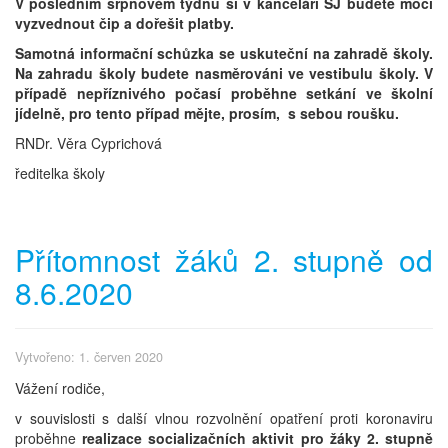
V posledním srpnovém týdnu si v kanceláři ŠJ budete moci
vyzvednout čip a dořešit platby.
Samotná informační schůzka se uskuteční na zahradě školy.
Na zahradu školy budete nasměrováni ve vestibulu školy. V
případě nepříznivého počasí proběhne setkání ve školní
jídelně, pro tento případ mějte, prosím, s sebou roušku.
RNDr. Věra Cyprichová
ředitelka školy
Přítomnost žáků 2. stupně od
8.6.2020
Vytvořeno: 1. červen 2020
Vážení rodiče,
v souvislosti s další vlnou rozvolnění opatření proti koronaviru
proběhne
realizace socializačních aktivit pro žáky 2. stupně