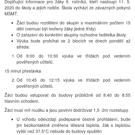
Doplňující informace pro žáky 9. ročníků, kteří nastoupí 11. 5.
2020 do školy a jejich rodiče. Škola vychází ze závazných pokynů
MŠMT.
Žáci budou rozděleni do skupin s maximálním počtem 15
dětí (nemusí být tvořeny žáky jedné třídy)
O zařazení do konkrétní skupiny rozhodne ředitelka školy
Výuka bude probíhat ve 2 blocích ve dnech pondělí až
středa:
Od 9:00 do 10:30 výuka ve třídách pod vedením
pověřených učitelů.
15 minut přestávka
Od 10:45 do 12:15 výuka ve třídách pod vedením
pověřených učitelů.
Žáci budou vstupovat do budovy průběžně od 8:40 do 8:55
hlavním vchodem.
Žáci musí mít roušku a jsou povinni dodržovat 1,5 -2m rozestupy.
U vchodu odevzdají podepsané čestné prohlášení, bude
jim bezkontaktně změřena tělesná teplota, žák s teplotou
vyšší než 37,5°C nebude do budovy vpuštěn