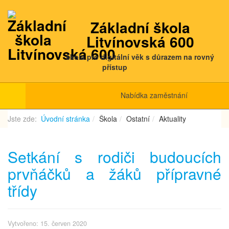
Základní škola
Litvínovská 600
škola pro digitální věk s důrazem na rovný
přístup
Nabídka zaměstnání
Jste zde:
Úvodní stránka
Škola
Ostatní
Aktuality
Setkání s rodiči budoucích
prvňáčků a žáků přípravné
třídy
Vytvořeno: 15. červen 2020