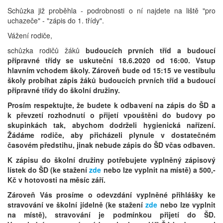
Schůzka již proběhla - podrobnosti o ní najdete na liště "pro
uchazeče" - "zápis do 1. třídy".
Vážení rodiče,
schůzka rodičů žáků
budoucích prvních tříd a budoucí
přípravné třídy se uskuteční 18.6.2020 od 16:00. Vstup
hlavním vchodem školy. Zároveň bude od 15:15 ve vestibulu
školy probíhat zápis žáků budoucích prvních tříd a budoucí
přípravné třídy do školní družiny.
Prosím respektujte, že budete k odbavení na zápis do ŠD a
k převzetí rozhodnutí o přijetí vpouštěni do budovy po
skupinkách tak, abychom dodrželi hygienická nařízení.
Žádáme rodiče, aby přicházeli plynule v dostatečném
časovém předstihu, jinak nebude zápis do ŠD včas odbaven.
K zápisu do školní družiny potřebujete vyplněný zápisový
lístek do ŠD (ke stažení
zde
nebo lze vyplnit na místě) a 500,-
Kč v hotovosti na měsíc září.
Zároveň Vás prosíme o odevzdání vyplněné přihlášky ke
stravování ve školní jídelně (ke stažení
zde
nebo lze vyplnit
na místě), stravování je podmínkou přijetí do ŠD.