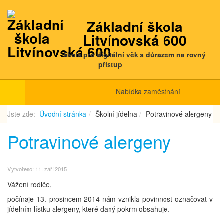
Základní škola
Litvínovská 600
škola pro digitální věk s důrazem na rovný
přístup
Nabídka zaměstnání
Jste zde:
Úvodní stránka
Školní jídelna
Potravinové alergeny
Potravinové alergeny
Vytvořeno: 11. září 2015
Vážení rodiče,
počínaje 13. prosincem 2014 nám vznikla povinnost označovat v
jídelním lístku alergeny, které daný pokrm obsahuje.