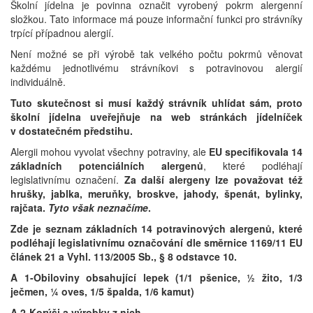
Školní jídelna je povinna označit vyrobený pokrm alergenní
složkou. Tato informace má pouze informační funkci pro strávníky
trpící případnou alergií.
Není možné se při výrobě tak velkého počtu pokrmů věnovat
každému jednotlivému strávníkovi s potravinovou alergií
individuálně.
Tuto skutečnost si musí každý strávník uhlídat sám, proto
školní jídelna uveřejňuje na web stránkách jídelníček
v dostatečném předstihu.
Alergii mohou vyvolat všechny potraviny, ale
EU specifikovala 14
základních potenciálních alergenů
, které podléhají
legislativnímu označení.
Za další alergeny lze považovat též
hrušky, jablka, meruňky, broskve, jahody, špenát, bylinky,
rajčata.
Tyto však neznačíme
.
Zde je seznam základních 14 potravinových alergenů, které
podléhají legislativnímu označování dle směrnice 1169/11 EU
článek 21 a Vyhl. 113/2005 Sb., § 8 odstavce 10.
A 1-Obiloviny obsahující lepek (1/1 pšenice, ½ žito, 1/3
ječmen, ¼ oves, 1/5 špalda, 1/6 kamut)
A 2-Korýši a výrobky z nich