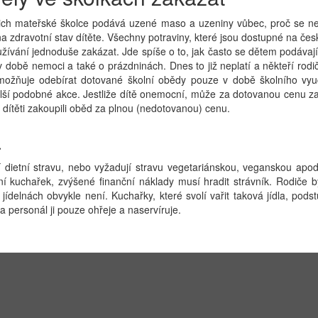
jejich mateřské školce podává uzené maso a uzeniny vůbec, proč se n
 na zdravotní stav dítěte. Všechny potraviny, které jsou dostupné na č
užívání jednoduše zakázat. Jde spíše o to, jak často se dětem podávaj
 době nemoci a také o prázdninách. Dnes to již neplatí a někteří rodiče 
ožňuje odebírat dotované školní obědy pouze v době školního vyučo
další podobné akce. Jestliže dítě onemocní, může za dotovanou cenu za
dítěti zakoupili oběd za plnou (nedotovanou) cenu.
a
jí dietní stravu, nebo vyžadují stravu vegetariánskou, veganskou apod.
 kuchařek, zvýšené finanční náklady musí hradit strávník. Rodiče by
jídelnách obvykle není. Kuchařky, které svolí vařit taková jídla, pods
 a personál ji pouze ohřeje a naservíruje.