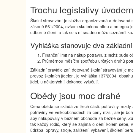
Trochu legislativy úvode
Školní stravování je služba organizovaná a dotovaná
zákoně 561/2004, ovšem skutečnou alfou a omegou je v
odborné čtení, a tak se s ní snadno může seznámit kaž
Vyhláška stanovuje dva základn
Finanční limit na nákup potravin, z nichž bude o
Průměrnou měsíční spotřebu určitých druhů potra
Základní pravidlo zní: dotované školní stravování je 
provoz školních jídelen, je vyhláška 137/2004, obsahují
jídel, u některých ji dokonce vylučují.
Obědy jsou moc drahé
Cena oběda se skládá ze třech částí: potraviny, mzdy a
potraviny ve velkoobchodech za ceny nižší, ale je b
aby nakupovaly v běžném obchodě za běžné ceny. Zatí
tak každý rodič, který se zajímá o dění kolem sebe, v
údržba, opravy, stroje, zařízení, vybavení, školení pe