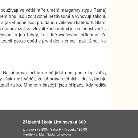
epoužívají ve větší míře umělé margariny (typu Rama)
eském trhu, jsou zdravotně nezávadné a vyhovují zákonu
í a jak vhodné jsou pro danou věkovou kategorii. Starší
to považuji za zlovůli kuchařek či jejich lenost vařit v
vání a jen tehdy, je-li dítě vyučování přítomno. Za
koupit pouze oběd v první den nemoci, pak již ne. Nic
 Na přípravu těchto druhů jídel není podle legislativy
 však měli vědět, že příprava dietních jídel vyžaduje
tupují riziko. Mnohem častější jsou případy, kdy rodiče
Základní škola Litvínovská 600
Litvínovská 600, Praha 9 - Prosek, 190 00
Ředitelka: Mgr. Naďa Koháková