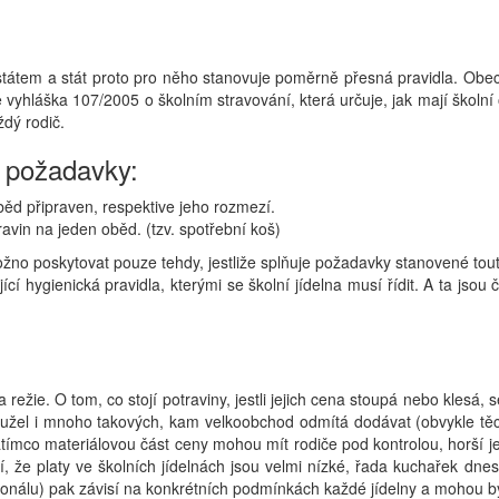
m
 státem a stát proto pro něho stanovuje poměrně přesná pravidla. Ob
yhláška 107/2005 o školním stravování, která určuje, jak mají školní 
dý rodič.
í požadavky:
běd připraven, respektive jeho rozmezí.
vin na jeden oběd. (tzv. spotřební koš)
možno poskytovat pouze tehdy, jestliže splňuje požadavky stanovené tou
cí hygienická pravidla, kterými se školní jídelna musí řídit. A ta jsou 
 režie. O tom, co stojí potraviny, jestli jejich cena stoupá nebo kle
ohužel i mnoho takových, kam velkoobchod odmítá dodávat (obvykle tě
mco materiálovou část ceny mohou mít rodiče pod kontrolou, horší je 
í, že platy ve školních jídelnách jsou velmi nízké, řada kuchařek dne
rsonálu) pak závisí na konkrétních podmínkách každé jídelny a mohou bý