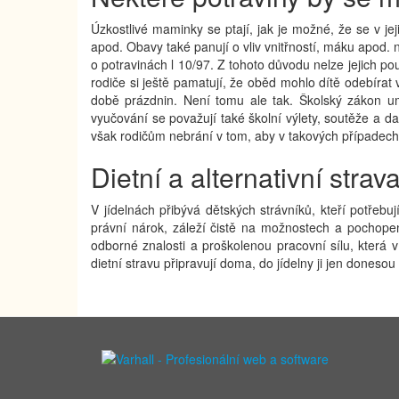
Úzkostlivé maminky se ptají, jak je možné, že se v 
apod. Obavy také panují o vliv vnitřností, máku apod.
o potravinách l 10/97. Z tohoto důvodu nelze jejich po
rodiče si ještě pamatují, že oběd mohlo dítě odebírat v
době prázdnin. Není tomu ale tak. Školský zákon um
vyučování se považují také školní výlety, soutěže a 
však rodičům nebrání v tom, aby v takových případech 
Dietní a alternativní strav
V jídelnách přibývá dětských strávníků, kteří potřebu
právní nárok, záleží čistě na možnostech a pochopení
odborné znalosti a proškolenou pracovní sílu, která v 
dietní stravu připravují doma, do jídelny ji jen donesou