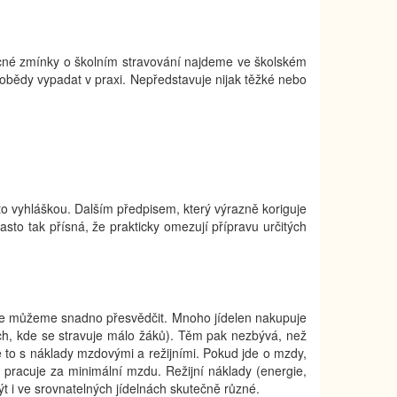
ecné zmínky o školním stravování najdeme ve školském
obědy vypadat v praxi. Nepředstavuje nijak těžké nebo
to vyhláškou. Dalším předpisem, který výrazně koriguje
často tak přísná, že prakticky omezují přípravu určitých
sá, se můžeme snadno přesvědčit. Mnoho jídelen nakupuje
ch, kde se stravuje málo žáků). Těm pak nezbývá, než
to s náklady mzdovými a režijními. Pokud jde o mzdy,
s pracuje za minimální mzdu. Režijní náklady (energie,
t i ve srovnatelných jídelnách skutečně různé.