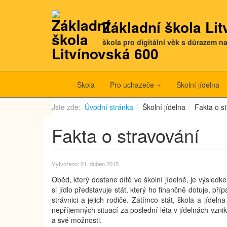
Základní škola Li
škola pro digitální věk s důrazem n
Škola
Pro uchazeče
Školní jídelna
Jste zde:
Úvodní stránka
Školní jídelna
Fakta o s
Fakta o stravování
Vytvořeno: 21. duben 2015
Oběd, který dostane dítě ve školní jídelně, je výsledk
si jídlo představuje stát, který ho finančně dotuje, pří
strávnici a jejich rodiče. Zatímco stát, škola a jídel
nepříjemných situací za poslední léta v jídelnách vzni
a své možnosti.