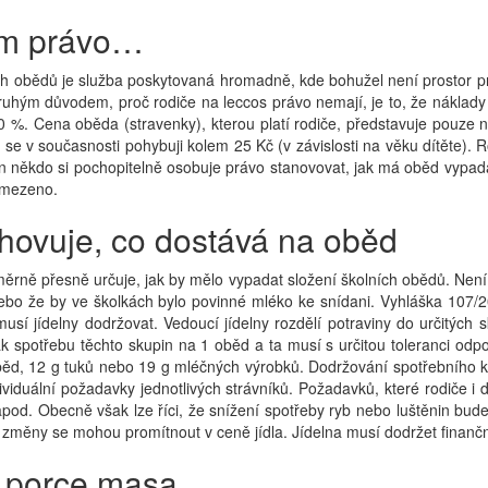
ám právo…
ch obědů je služba poskytovaná hromadně, kde bohužel není prostor pro
Druhým důvodem, proč rodiče na leccos právo nemají, je to, že náklady
%. Cena oběda (stravenky), kterou platí rodiče, představuje pouze n
se v současnosti pohybuji kolem 25 Kč (v závislosti na věku dítěte). Ro
en někdo si pochopitelně osobuje právo stanovovat, jak má oběd vypada
 omezeno.
hovuje, co dostává na oběd
ěrně přesně určuje, jak by mělo vypadat složení školních obědů. Není 
 nebo že by ve školkách bylo povinné mléko ke snídani. Vyhláška 107
 musí jídelny dodržovat. Vedoucí jídelny rozdělí potraviny do určitých
k spotřebu těchto skupin na 1 oběd a ta musí s určitou toleranci odp
oběd, 12 g tuků nebo 19 g mléčných výrobků. Dodržování spotřebního 
viduální požadavky jednotlivých strávníků. Požadavků, které rodiče i d
od. Obecně však lze říci, že snížení spotřeby ryb nebo luštěnin bude 
é změny se mohou promítnout v ceně jídla. Jídelna musí dodržet finanční
é porce masa