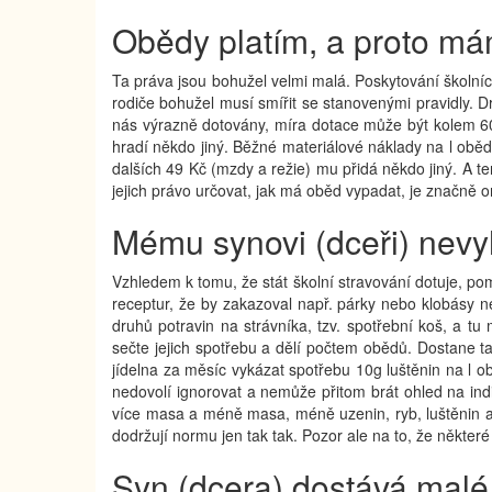
Obědy platím, a proto m
Ta práva jsou bohužel velmi malá. Poskytování školní
rodiče bohužel musí smířit se stanovenými pravidly. 
nás výrazně dotovány, míra dotace může být kolem 60 
hradí někdo jiný. Běžné materiálové náklady na l oběd 
dalších 49 Kč (mzdy a režie) mu přidá někdo jiný. A t
jejich právo určovat, jak má oběd vypadat, je značně
Mému synovi (dceři) nevy
Vzhledem k tomu, že stát školní stravování dotuje, pom
receptur, že by zakazoval např. párky nebo klobásy
druhů potravin na strávníka, tzv. spotřební koš, a tu
sečte jejich spotřebu a dělí počtem obědů. Dostane ta
jídelna za měsíc vykázat spotřebu 10g luštěnin na l 
nedovolí ignorovat a nemůže přitom brát ohled na indi
více masa a méně masa, méně uzenin, ryb, luštěnin ap
dodržují normu jen tak tak. Pozor ale na to, že někter
Syn (dcera) dostává mal