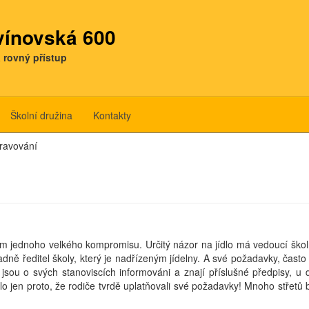
tvínovská 600
a rovný přístup
Školní družina
Kontakty
travování
em jednoho velkého kompromisu. Určitý názor na jídlo má vedoucí školní 
padně ředitel školy, který je nadřízeným jídelny. A své požadavky, často v
na jsou o svých stanoviscích informováni a znají příslušné předpisy, u 
klo jen proto, že rodiče tvrdě uplatňovali své požadavky! Mnoho střet