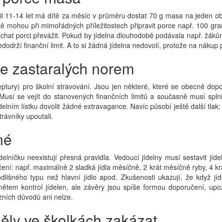
ii 11-14 let má dítě za měsíc v průměru dostat 70 g masa na jeden ob
mohou při mimořádných příležitostech připravit porce např. 100 gramov
chat porci převážit. Pokud by jídelna dlouhodobě podávala např. žák
rží finanční limit. A to si žádná jídelna nedovolí, protože na nákup 
dle zastaralých norem
tury) pro školní stravování. Jsou jen některé, které se obecně dopor
. Musí se vejít do stanovených finančních limitů a současně musí spl
delním lístku dovolit žádné extravagance. Navíc působí ještě další tlak:
trávníky upoutali.
né
elníčku neexistují přesná pravidla. Vedoucí jídelny musí sestavit jíd
učení: např. maximálně 2 sladká jídla měsíčně, 2 krát měsíčně ryby, 4
dlišného typu než hlavní jídlo apod. Zkušenosti ukazují, že když jíd
ětem kontrol jídelen, ale závěry jsou spíše formou doporučení, upoz
zních důvodů ani nelze.
ěly ve školkách zakázat