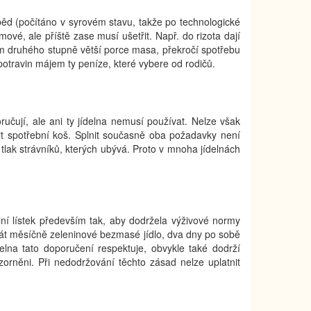
ěd (počítáno v syrovém stavu, takže po technologické
é, ale příště zase musí ušetřit. Např. do rizota dají
ům druhého stupně větší porce masa, překročí spotřebu
potravin májem ty peníze, které vybere od rodičů.
učují, ale ani ty jídelna nemusí používat. Nelze však
nit spotřební koš. Splnit současně oba požadavky není
 tlak strávníků, kterých ubývá. Proto v mnoha jídelnách
elní lístek především tak, aby dodržela výživové normy
 krát měsíčně zeleninové bezmasé jídlo, dva dny po sobě
elna tato doporučení respektuje, obvykle také dodrží
orněni. Při nedodržování těchto zásad nelze uplatnit