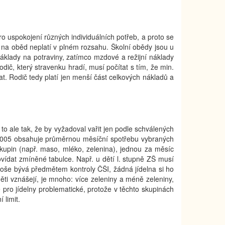
 uspokojení různých individuálních potřeb, a proto se
 na oběd neplatí v plném rozsahu. Školní obědy jsou u
áklady na potraviny, zatímco mzdové a režijní náklady
dič, který stravenku hradí, musí počítat s tím, že min.
t. Rodič tedy platí jen menší část celkových nákladů a
to ale tak, že by vyžadoval vařit jen podle schválených
/2005 obsahuje průměrnou měsíční spotřebu vybraných
 skupin (např. maso, mléko, zelenina), jednou za měsíc
ovídat zmíněné tabulce. Např. u dětí l. stupně ZŠ musí
koše bývá předmětem kontroly ČŠI, žádná jídelna si ho
ěti vznášejí, je mnoho: více zeleniny a méně zeleniny,
pro jídelny problematické, protože v těchto skupinách
 limit.