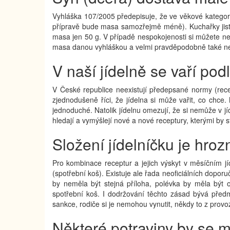
Vyhláška 107/2005 předepisuje, že ve věkové kategor
přípravě bude masa samozřejmě méně). Kuchařky jistě 
masa jen 50 g. V případě nespokojenosti si můžete ne
masa danou vyhláškou a velmi pravděpodobně také nedod
V naší jídelně se vaří po
V České republice neexistují předepsané normy (recep
zjednodušeně říci, že jídelna si může vařit, co chce
jednoduché. Natolik jídelnu omezují, že si nemůže v jí
hledají a vymýšlejí nové a nové receptury, kterými by s
Složení jídelníčku je hroz
Pro kombinace receptur a jejich výskyt v měsíčním jíd
(spotřební koš). Existuje ale řada neoficiálních dopor
by neměla být stejná příloha, polévka by měla být o
spotřební koš. I dodržování těchto zásad bývá předm
sankce, rodiče si je nemohou vynutit, někdy to z provo
Některé potraviny by se m