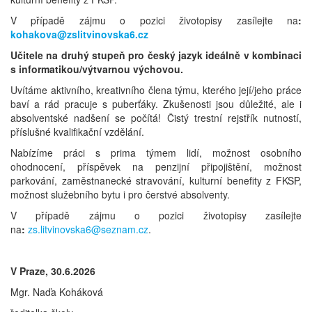
V případě zájmu o pozici životopisy zasílejte na
:
kohakova@zslitvinovska6.cz
Učitele na druhý stupeň pro český jazyk ideálně v kombinaci
s informatikou/výtvarnou výchovou.
Uvítáme aktivního, kreativního člena týmu, kterého její/jeho práce
baví a rád pracuje s puberťáky. Zkušenosti jsou důležité, ale i
absolventské nadšení se počítá! Čistý trestní rejstřík nutností,
příslušné kvalifikační vzdělání.
Nabízíme práci s prima týmem lidí, možnost osobního
ohodnocení, příspěvek na penzijní připojištění, možnost
parkování, zaměstnanecké stravování, kulturní benefity z FKSP,
možnost služebního bytu i pro čerstvé absolventy.
V případě zájmu o pozici životopisy zasílejte
na
:
zs.litvinovska6@seznam.cz
.
V Praze, 30.6.2026
Mgr. Naďa Koháková