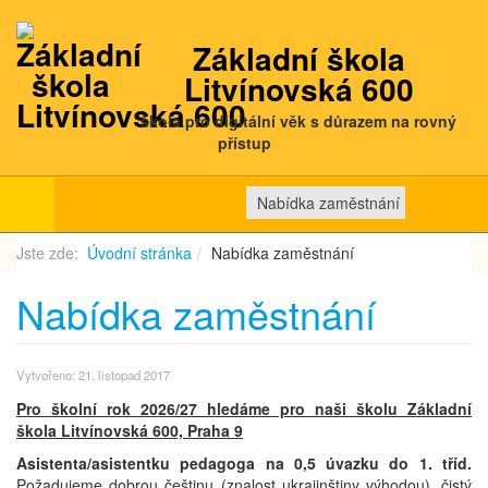
Základní škola
Litvínovská 600
škola pro digitální věk s důrazem na rovný
přístup
Nabídka zaměstnání
Jste zde:
Úvodní stránka
Nabídka zaměstnání
Nabídka zaměstnání
Vytvořeno: 21. listopad 2017
Pro školní rok 2026/27 hledáme pro naši školu Základní
škola Litvínovská 600, Praha 9
Asistenta/asistentku pedagoga na 0,5 úvazku do 1. tříd.
Požadujeme dobrou češtinu (znalost ukrajinštiny výhodou), čistý