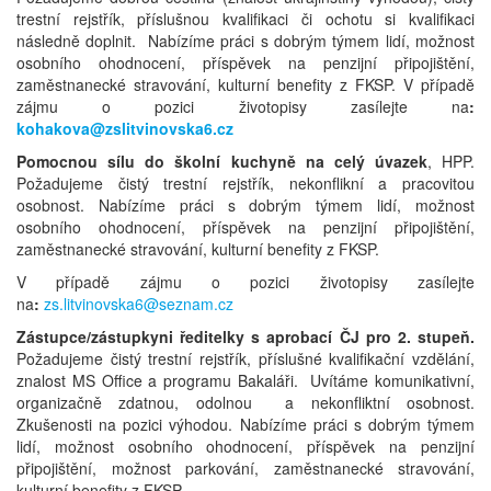
trestní rejstřík, příslušnou kvalifikaci či ochotu si kvalifikaci
následně doplnit. Nabízíme práci s dobrým týmem lidí, možnost
osobního ohodnocení, příspěvek na penzijní připojištění,
zaměstnanecké stravování, kulturní benefity z FKSP. V případě
zájmu o pozici životopisy zasílejte na
:
kohakova@zslitvinovska6.cz
Pomocnou sílu do školní kuchyně na celý úvazek
, HPP.
Požadujeme čistý trestní rejstřík, nekonflikní a pracovitou
osobnost. Nabízíme práci s dobrým týmem lidí, možnost
osobního ohodnocení, příspěvek na penzijní připojištění,
zaměstnanecké stravování, kulturní benefity z FKSP.
V případě zájmu o pozici životopisy zasílejte
na
:
zs.litvinovska6@seznam.cz
Zástupce/zástupkyni ředitelky s aprobací ČJ pro 2. stupeň.
Požadujeme čistý trestní rejstřík, příslušné kvalifikační vzdělání,
znalost MS Office a programu Bakaláři. Uvítáme komunikativní,
organizačně zdatnou, odolnou a nekonfliktní osobnost.
Zkušenosti na pozici výhodou. Nabízíme práci s dobrým týmem
lidí, možnost osobního ohodnocení, příspěvek na penzijní
připojištění, možnost parkování, zaměstnanecké stravování,
kulturní benefity z FKSP.