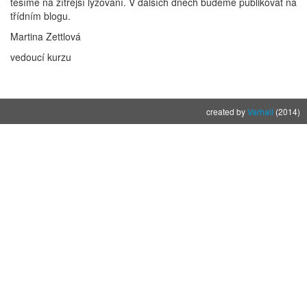
těšíme na zítřejší lyžování. V dalších dnech budeme publikovat na
třídním blogu.
Martina Zettlová
vedoucí kurzu
created by
Varhall
(2014)