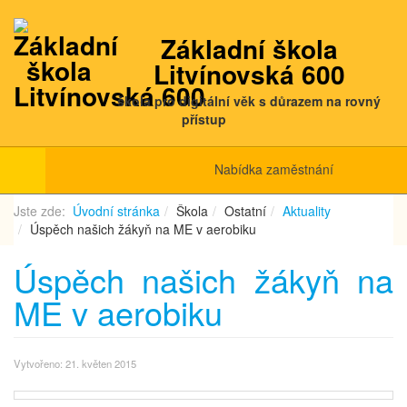
Základní škola
Litvínovská 600
škola pro digitální věk s důrazem na rovný
přístup
Nabídka zaměstnání
Jste zde:
Úvodní stránka
Škola
Ostatní
Aktuality
Úspěch našich žákyň na ME v aerobiku
Úspěch našich žákyň na
ME v aerobiku
Vytvořeno: 21. květen 2015