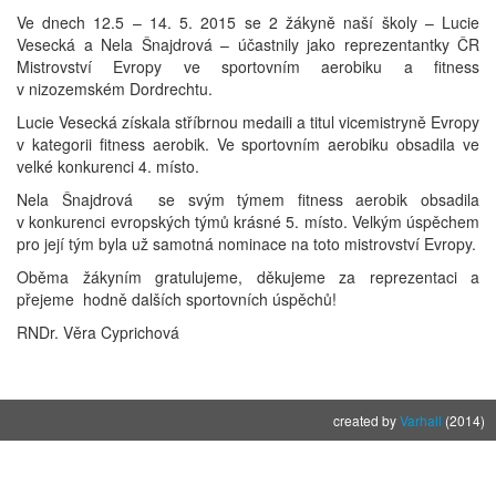
Ve dnech 12.5 – 14. 5. 2015 se 2 žákyně naší školy – Lucie
Vesecká a Nela Šnajdrová – účastnily jako reprezentantky ČR
Mistrovství Evropy ve sportovním aerobiku a fitness
v nizozemském Dordrechtu.
Lucie Vesecká získala stříbrnou medaili a titul vicemistryně Evropy
v kategorii fitness aerobik. Ve sportovním aerobiku obsadila ve
velké konkurenci 4. místo.
Nela Šnajdrová se svým týmem fitness aerobik obsadila
v konkurenci evropských týmů krásné 5. místo. Velkým úspěchem
pro její tým byla už samotná nominace na toto mistrovství Evropy.
Oběma žákyním gratulujeme, děkujeme za reprezentaci a
přejeme hodně dalších sportovních úspěchů!
RNDr. Věra Cyprichová
created by
Varhall
(2014)