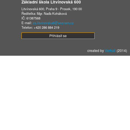
Základní škola Litvínovská 600
Litvínovská 600, Praha 9 - Prosek, 190 00
Ředitelka: Mgr. Naďa Koháková
IČ: 61387568
E-mail:
zs.litvinovska6@seznam.cz
Telefon: +420 286 884 219
Přihlásit se
created by
Varhall
(2014)