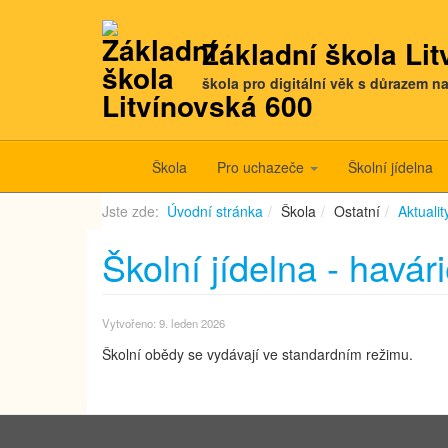
Základní škola Li
škola pro digitální věk s důrazem n
Škola
Pro uchazeče
Školní jídelna
Jste zde:
Úvodní stránka
Škola
Ostatní
Aktualit
Školní jídelna - havá
Vytvořeno: 9. leden 2026
Školní obědy se vydávají ve standardním režimu.