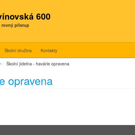
tvínovská 600
a rovný přístup
Školní družina
Kontakty
y
Školní jídelna - havárie opravena
rie opravena