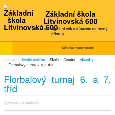
Základní škola
Litvínovská 600
škola pro digitální věk s důrazem na rovný
přístup
Nabídka zaměstnání
Jste zde:
Úvodní stránka
Škola
Ostatní
Aktuality
Florbalový turnaj 6. a 7. tříd
Florbalový turnaj 6. a 7.
tříd
Vytvořeno: 5. listopad 2025