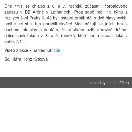
Dne 4/11 se chlapci z 6. a 7. ročníků zúčastnili florbalového
zápasu v BB Aréně v Letňanech. Proti sobě měli 13 týmů z
různých škol Prahy 9. Ač byli ostatní protihráči o dvě hlavy vyšší,
naši kluci si s tím poradili skvěle! Moc děkuji za jejich hru s
duchem fair play a doufám, že si utkání užili. Zároveň držíme
palce spolužákům z 8. a 9. ročníků, které tento zápas čeká v
pátek 7/11.
Video z akce k nahlédnutí
zde
.
Bc. Klára Honz Kytková
created by
Varhall
(2014)